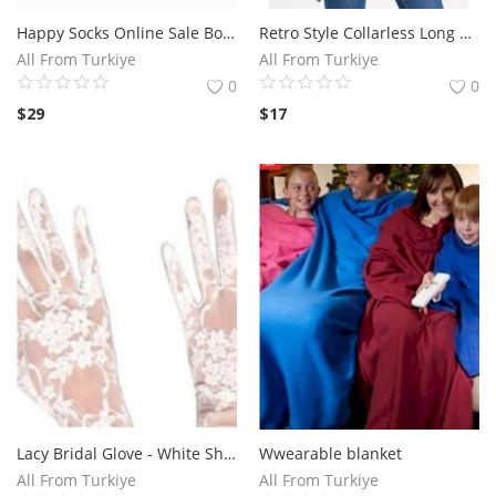
Happy Socks Online Sale Boxed
Retro Style Collarless Long Sleeve Loose-Fitting Ethnic Print Women's Cardigan
Aksesuarlar
All From Turkiye
All From Turkiye
0
0
Ev Tekstili
$
29
$
17
Kıyafetler
Web Hizmetleri
Servis ve Hizmetler
Tatil Otelleri ve Turlar
kozmetik
Aksesuarlar
Lacy Bridal Glove - White Short
Wwearable blanket
Gayrimenkul
All From Turkiye
All From Turkiye