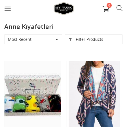
0
Anne Kıyafetleri
Sell
Now
Most Recent
Filter Products
Covid Maske
Dekorasyon
Ayakkabılar
Mücevher
Çanta ve Cüzdanlar
Halılar