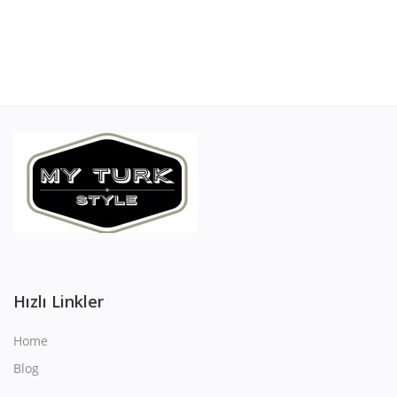
Contact
Login
Register
Location
Language
English
Turkish
Hızlı Linkler
Home
Blog